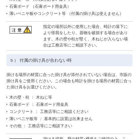
石膏ボード （石膏ボード用金具）
薄いベニヤ板やコンクリート等 （付属の掛け具は使えません）
指定の場所以外に使用した場合、時計の落下に
より怪我をしたり、器物を破損する場合があり
ます。木の壁や柱が堅く、木ねじが入らない場
合は工務店等にご相談下さい。
ｂ） 付属の掛け具が合わない時
掛ける場所の材質に合った掛け具が添付されていない場合は、市販の
掛け具をご使用ください。この場合も時計を掛ける場所の材質に合っ
た掛け具をお選びください。
木の壁・柱 ： 木ねじ等
石膏ボード ： 石膏ボード用金具
コンクリート ： 工務店等にご相談ください
薄いベニヤ板等 ： 基本的に設置は出来ません
その他 ： 工務店等にご相談下さい
掛ける場所、壁の材質･構造をご確認の上、こ