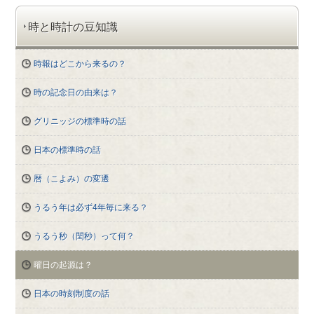
時と時計の豆知識
時報はどこから来るの？
時の記念日の由来は？
グリニッジの標準時の話
日本の標準時の話
暦（こよみ）の変遷
うるう年は必ず4年毎に来る？
うるう秒（閏秒）って何？
曜日の起源は？
日本の時刻制度の話