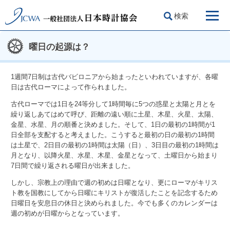
検索
曜日の起源は？
1週間7日制は古代バビロニアから始まったといわれていますが、各曜
日は古代ローマによって作られました。
古代ローマでは1日を24等分して1時間毎に5つの惑星と太陽と月とを
繰り返しあてはめて呼び、距離の遠い順に土星、木星、火星、太陽、
金星、水星、月の順番と決めました。そして、1日の最初の1時間が1
日全部を支配すると考えました。こうすると最初の日の最初の1時間
は土星で、2日目の最初の1時間は太陽（日）、3日目の最初の1時間は
月となり、以降火星、水星、木星、金星となって、土曜日から始まり
7日間で繰り返される曜日が出来ました。
しかし、宗教上の理由で週の初めは日曜となり、更にローマがキリス
ト教を国教にしてから日曜にキリストが復活したことを記念するため
日曜日を安息日の休日と決められました。今でも多くのカレンダーは
週の初めが日曜からとなっています。