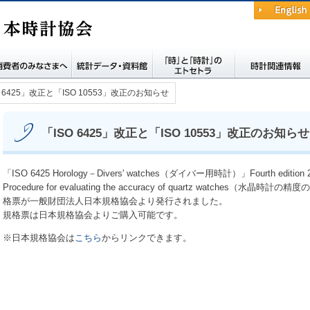
English
費者の皆さまへ
統計データ・資料館
時と時計のエトセト
時計関連情報
O 6425」改正と「ISO 10553」改正のお知らせ
ラ
「ISO 6425」改正と「ISO 10553」改正のお知らせ
「ISO 6425 Horology－Divers' watches（ダイバー用時計）」Fourth edition 2
Procedure for evaluating the accuracy of quartz watches（水晶時計の
格票が一般財団法人日本規格協会より発行されました。
規格票は日本規格協会よりご購入可能です。
※日本規格協会は
こちら
からリンクできます。