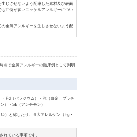
を生じさせないよう配慮した素材及び表面
でも症例が多いニッケルアレルギーについ
ての金属アレルギーを生じさせないよう配
時点で金属アレルギーの臨床例として判明
）
）・Pd（パラジウム）・Pt（白金、プラチ
ガン）・Sb（アンチモン）
Cr）と称したり、６大アレルゲン（Hg・
用されている事項です。