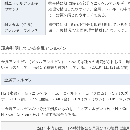
耐ニッケルアレルギー
携帯時に肌に触れる部分をニッケルアレルギー
ウオッチ
処理で構成したウオッチ。金属アレルギーの中
て、対策を講じたウオッチである。
耐メタル（金属）
携帯時に肌に触れる部分を現在判明している全
アレルギーウオッチ
慮した素材 及び表面処理で構成したウオッチ。
現在判明している金属アレルゲン
金属アレルゲン（メタルアレルゲン）については種々の研究がされおり、現
いるものとして、下記１３種類を対象としている。（2013年11月21日現在
金属アレルゲン
Hg（水銀）・Ni（ニッケル）・Co（コバルト）・Cr（クロム）・Sn（スズ
ナ）・Cu（銅）・Zn（亜鉛）・Au（金）・Cd（カドミウム）・Mn（マン
※金属アレルゲンの中で発症例多いものを、４大アレルゲン（Hg・Ni・Co・
Ni・Co・Cr・Sn・Pd）と称する場合もある。
(注)：本内容は、日本時計協会会員及びその製品に適