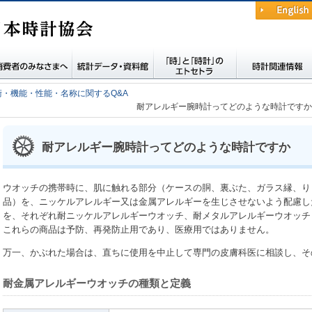
English
費者の皆さまへ
統計データ・資料館
時と時計のエトセト
時計関連情報
術・機能・性能・名称に関するQ&A
ラ
耐アレルギー腕時計ってどのような時計ですか
耐アレルギー腕時計ってどのような時計ですか
ウオッチの携帯時に、肌に触れる部分（ケースの胴、裏ぶた、ガラス縁、り
品）を、ニッケルアレルギー又は金属アレルギーを生じさせないよう配慮し
を、それぞれ耐ニッケルアレルギーウオッチ、耐メタルアレルギーウオッチ
これらの商品は予防、再発防止用であり、医療用ではありません。
万一、かぶれた場合は、直ちに使用を中止して専門の皮膚科医に相談し、そ
耐金属アレルギーウオッチの種類と定義