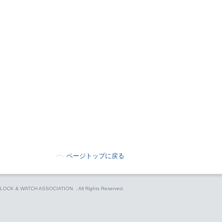
ページトップに戻る
 CLOCK & WATCH ASSOCIATION.
, All Rights Reserved.