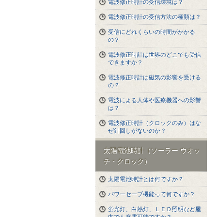
電波修正時計の受信環境は？
電波修正時計の受信方法の種類は？
受信にどれくらいの時間がかかる
の？
電波修正時計は世界のどこでも受信
できますか？
電波修正時計は磁気の影響を受ける
の？
電波による人体や医療機器への影響
は？
電波修正時計（クロックのみ）はな
ぜ針回しがないのか？
太陽電池時計（ソーラー ウオッ
チ・クロック）
太陽電池時計とは何ですか？
パワーセーブ機能って何ですか？
蛍光灯、白熱灯、ＬＥＤ照明など屋