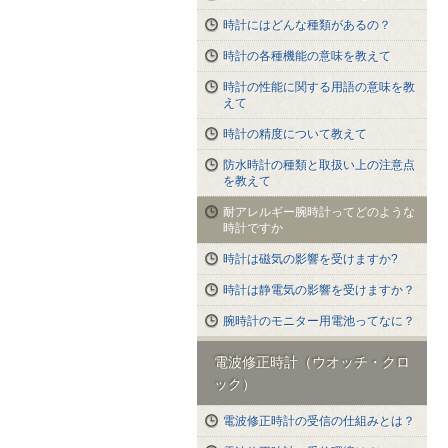
時計にはどんな種類があるの？
時計の各種機能の意味を教えて
時計の性能に関する用語の意味を教
えて
時計の精度について教えて
防水時計の種類と取扱い上の注意点
を教えて
耐アレルギー腕時計ってどのような
時計ですか
時計は磁気の影響を受けますか?
時計は静電気の影響を受けますか？
腕時計のモニター用電池ってなに？
電波修正時計（ウオッチ・クロ
ック）
電波修正時計の受信の仕組みとは？